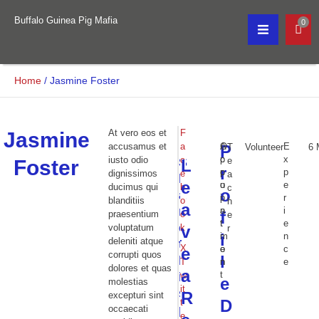
Buffalo Guinea Pig Mafia
0
Home
/
Jasmine Foster
At vero eos et
F
Jasmine
accusamus et
a
O
A
E
P
T
Volunteer
6 
c
p
x
iusto odio
c
S
e
Foster
L
J
r
c
p
p
dignissimos
e
a
h
e
e
u
o
e
ducimus qui
b
c
o
s
a
p
i
r
blanditiis
o
h
a
s
r
a
n
i
f
praesentium
o
e
M
t
t
e
e
voluptatum
k
v
r
e
i
i
m
n
deleniti atque
t
a
X
o
e
c
e
corrupti quos
l
h
c
T
n
n
e
dolores et quas
a
h
t
i
w
e
molestias
a
it
s
R
excepturi sint
m
D
t
p
occaecati
e