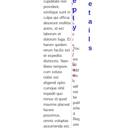
e
cupiditate non
e
o
r
provident,
p
s
t
similique sunt in
P
t
l
culpa qui officia
i
a
?
deserunt mollitia
n
y
animi, id est
i
t
laborum et
e
l
dolorum fuga. Et
r
harum quidem
e
s
You
rerum facilis est
s
r
et expedita
t
em
distinctio. Nam
E
ail
libero tempore,
m
add
cum soluta
ai
res
nobis est
l
s
eligendi optio
will
cumque nihil
not
impedit quo
be
minus id quod
publ
maxime placeat
ishe
facere
d.
possimus,
Req
omnis voluptas
uire
assumenda est,