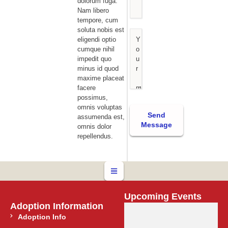
dolorum fuga.
Nam libero
tempore, cum
soluta nobis est
eligendi optio
cumque nihil
impedit quo
minus id quod
maxime placeat
facere
possimus,
omnis voluptas
Send
assumenda est,
Message
omnis dolor
repellendus.
Upcoming Events
Adoption Information
Adoption Info