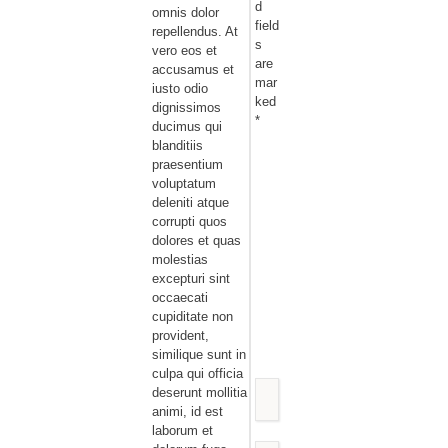
d
omnis dolor
field
repellendus. At
s
vero eos et
are
accusamus et
mar
iusto odio
ked
dignissimos
*
ducimus qui
blanditiis
praesentium
voluptatum
deleniti atque
corrupti quos
dolores et quas
molestias
excepturi sint
occaecati
cupiditate non
provident,
similique sunt in
culpa qui officia
deserunt mollitia
animi, id est
laborum et